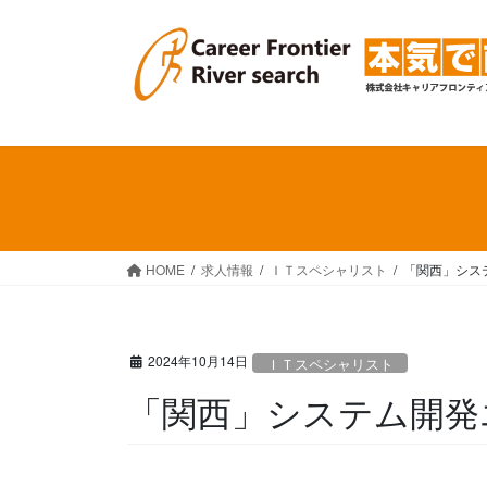
コ
ナ
ン
ビ
テ
ゲ
ン
ー
ツ
シ
へ
ョ
ス
ン
キ
に
ッ
移
プ
動
HOME
求人情報
ＩＴスペシャリスト
「関西」シス
2024年10月14日
ＩＴスペシャリスト
「関西」システム開発