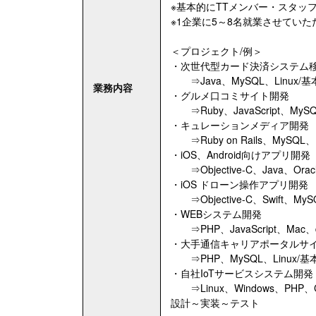
※基本的にTTメンバー・スタッ
※1企業に5～8名就業させてい
＜プロジェクト/例＞
・次世代型カード決済システム移行開
⇒Java、MySQL、Linux
業務内容
・グルメ口コミサイト開発
⇒Ruby、JavaScript、MyS
・キュレーションメディア開発
⇒Ruby on Rails、MySQ
・iOS、Android向けアプリ開発
⇒Objective-C、Java、Or
・iOS ドローン操作アプリ開発
⇒Objective-C、Swift、
・WEBシステム開発
⇒PHP、JavaScript、Mac、
・大手通信キャリアポータルサイ
⇒PHP、MySQL、Linux/
・自社IoTサービスシステム開発
⇒Linux、Windows、PHP、C
設計～実装～テスト