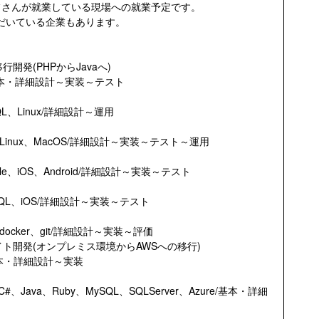
フさんが就業している現場への就業予定です。
ただいている企業もあります。
発(PHPからJavaへ)
/基本・詳細設計～実装～テスト
QL、Linux/詳細設計～運用
L、Linux、MacOS/詳細設計～実装～テスト～運用
acle、iOS、Android/詳細設計～実装～テスト
MySQL、iOS/詳細設計～実装～テスト
docker、git/詳細設計～実装～評価
ト開発(オンプレミス環境からAWSへの移行)
基本・詳細設計～実装
#、Java、Ruby、MySQL、SQLServer、Azure/基本・詳細