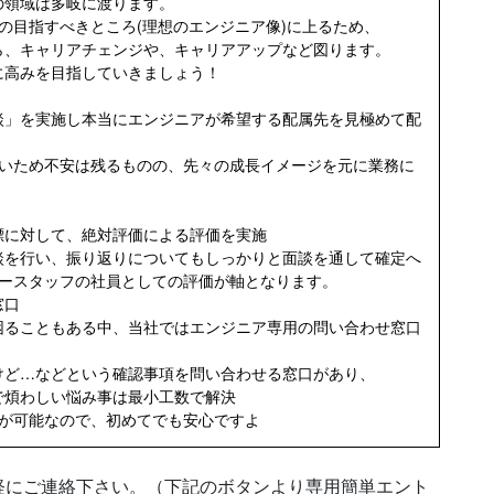
の領域は多岐に渡ります。
の目指すべきところ(理想のエンジニア像)に上るため、
ら、キャリアチェンジや、キャリアアップなど図ります。
に高みを目指していきましょう！
」を実施し本当にエンジニアが希望する配属先を見極めて配
いため不安は残るものの、先々の成長イメージを元に業務に
に対して、絶対評価による評価を実施
を行い、振り返りについてもしっかりと面談を通して確定へ
ースタッフの社員としての評価が軸となります。
窓口
ることもある中、当社ではエンジニア専用の問い合わせ窓口
ど…などという確認事項を問い合わせる窓口があり、
煩わしい悩み事は最小工数で解決
が可能なので、初めてでも安心ですよ
軽にご連絡下さい。（下記のボタンより専用簡単エント