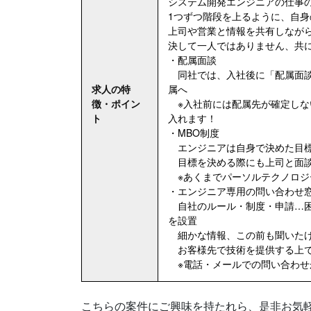
システム開発エンジニアの仕事
1つずつ階段を上るように、自身
上司や営業と情報を共有しなが
決して一人ではありません、共
・配属面談
同社では、入社後に「配属面談
求人の特
属へ
徴・ポイン
※入社前には配属先が確定しな
ト
入れます！
・MBO制度
エンジニアは自身で決めた目標
目標を決める際にも上司と面談
※あくまでパーソルテクノロジ
・エンジニア専用の問い合わせ
自社のルール・制度・申請…困
を設置
細かな情報、この前も聞いたけ
お客様先で技術を提供する上で
※電話・メールでの問い合わせ
こちらの案件にご興味を持たれら、是非お気