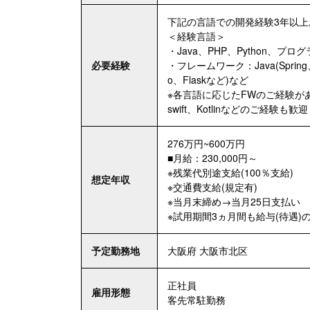
下記の言語での開発経験3年以上
＜経験言語＞
・Java、PHP、Python、
必要経験
・フレームワーク：Java(Spring、St
o、Flaskなど)など
※各言語に応じたFWのご経験が
swift、Kotlinなどのご経験も
276万円~600万円
■月給：230,000円～
※残業代別途支給(100％支給)
想定年収
※交通費支給(規定有)
※当月末締め→当月25日支払い
※試用期間3ヵ月間も給与(待遇)
予定勤務地
大阪府 大阪市北区
正社員
雇用形態
客先常駐勤務