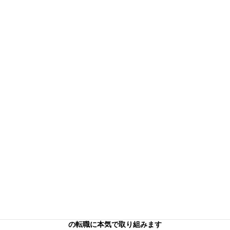
信頼できる本気のコンサル
タントを
お探しの方へ
キャリアフロンティア・リバーサーチのコンサルタントはあなた
の転職に本気で取り組みます