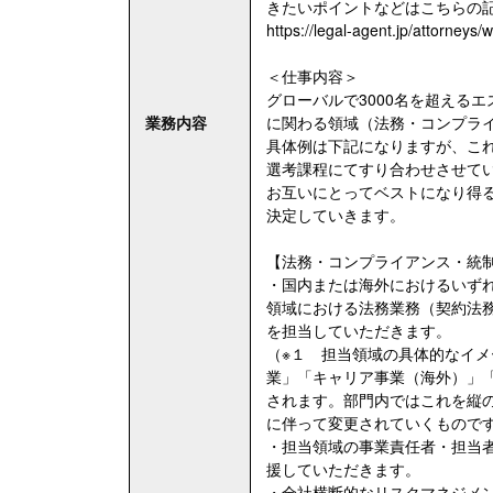
きたいポイントなどはこちらの
https://legal-agent.jp/attorneys
＜仕事内容＞
グローバルで3000名を超える
業務内容
に関わる領域（法務・コンプラ
具体例は下記になりますが、こ
選考課程にてすり合わせさせて
お互いにとってベストになり得
決定していきます。
【法務・コンプライアンス・統
・国内または海外におけるいず
領域における法務業務（契約法務
を担当していただきます。
（※１ 担当領域の具体的なイ
業」「キャリア事業（海外）」
されます。部門内ではこれを縦
に伴って変更されていくもので
・担当領域の事業責任者・担当
援していただきます。
・全社横断的なリスクマネジメ