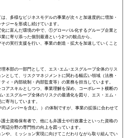
ては、多様なビジネスモデルの事業が次々と加速度的に増加・
シナジーを形成し続けています。
変化に富んだ環境の中で、①グローバル化するグループ企業と
事業に寄り添った個別最適という2つの観点から、
びその実行支援を行い、事業の創造・拡大を加速していくこと
理本部の一部門として、エス･エム･エスグループ全体のリス
ョンとして、リスクマネジメントに関わる幅広い領域（法務・
リティ・内部統制・内部監査等）の業務を担当しています。
をコアスキルとしつつ、事業理解を深め、コーポレート横断の
ム･エスグループ全体のリスクの最適化を図り、エス・エム・
現に寄与しています。
中のメンバーを含む。）の体制ですが、事業の拡張に合わせて
。
弁護士資格保有者で、他にも弁護士や行政書士といった資格の
び周辺分野の専門性の向上を図っています。
ョンや、ミッション実現に向けてこだわりながら取り組んでい