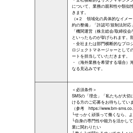
について、業務の親和性や類似
きます。
（※２ 領域化の具体的なイメ
約の整備」「許認可/規制法対応
「機関運営（株主総会/取締役会
といったものが挙げられます。
・全社または部門横断的なプロジ
ロジェクトマネージャーとして
ートを担当していただきます。
・（海外業務を希望する場合）
なる見込みです。
＜必須条件＞
SMSの「理念」「私たちが大切
ける方のご応募をお待ちしてい
（参考 https://www.bm-sms.co.
└せっかく頑張って働くなら、
└自身の専門性や能力を活かし
業に関わりたい
└働く上で関わるすべての人々