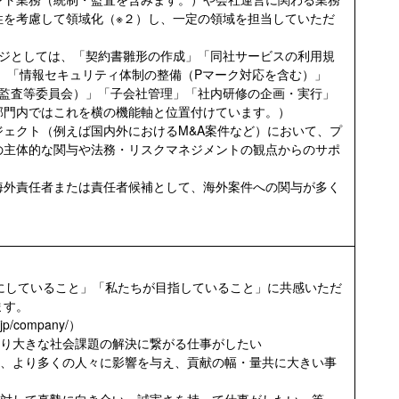
性を考慮して領域化（※２）し、一定の領域を担当していただ
ージとしては、「契約書雛形の作成」「同社サービスの利用規
」「情報セキュリティ体制の整備（Pマーク対応を含む）」
/監査等委員会）」「子会社管理」「社内研修の企画・実行」
部門内ではこれを横の機能軸と位置付けています。）
ェクト（例えば国内外におけるM&A案件など）において、プ
の主体的な関与や法務・リスクマネジメントの観点からのサポ
海外責任者または責任者候補として、海外案件への関与が多く
にしていること」「私たちが目指していること」に共感いただ
ます。
jp/company/）
より大きな社会課題の解決に繋がる仕事がしたい
て、より多くの人々に影響を与え、貢献の幅・量共に大きい事
に対して真摯に向き合い、誠実さを持って仕事がしたい 等、