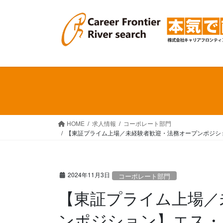
コ
ナ
ン
ビ
テ
ゲ
ン
ー
ツ
シ
へ
ョ
ス
ン
キ
に
ッ
移
プ
動
HOME
求人情報
コーポレート部門
【東証プライム上場／未経験者歓迎・法務オープンポジシ
2024年11月3日
コーポレート部門
【東証プライム上場／
ンポジション】エス・