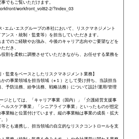
記事でもご覧いただけます。
/workfront/workfront_vol82-2/?index_03
エス･エム･エスグループの本社において、リスクマネジメント
イアンス・統制・監査等）を担当していただきます。
れまでのご経験やお強み、今後のキャリア志向やご要望などを
いただき、
る役割を柔軟に調整させていただきながら、お任せする業務を
制・監査をベースとしたリスクマネジメント業務】
れかの事業領域を担当領域（※１）として受け持ち、当該担当
、予防法務、紛争法務、戦略法務）について設計/運用/管理
メージとしては、「キャリア事業（国内）」「介護経営支援事
「ヘルスケア事業」「シニアライフ事業」といったものが想定
の事業軸と位置付けています。縦の事業軸は事業の成長・拡大
す。）
者等とも連携し、担当領域の自立的なリスクコントロールを支
ント業務（統制・監査を含みます。）や会社運営に関わる業務