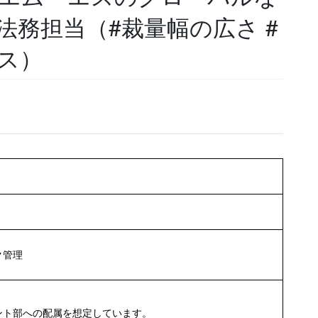
法務担当（#裁量幅の広さ #
ス）
ク管理
ント部への配属を想定しています。