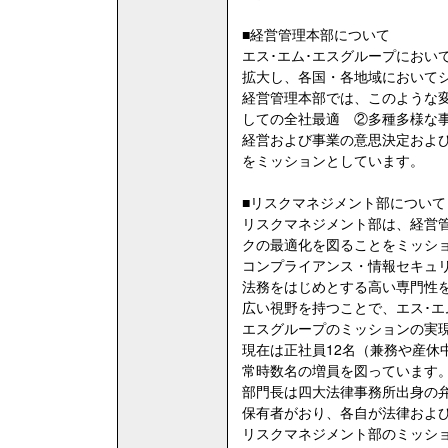
■経営管理本部について
エス･エム･エスグループにおい
拡大し、各国・各地域において
経営管理本部では、このような
しての全社最適 ②多種多様な
経営および事業の意思決定およ
をミッションとしています。
■リスクマネジメント部について
リスクマネジメント部は、経営管
クの最適化を図ることをミッシ
コンプライアンス・情報セキュ
法務をはじめとする高い専門性
広い視野を持つことで、エス･エ
エスグループのミッションの実
現在は正社員12名（兼務や産休
常時数名の増員を図っています
部門長は四大法律事務所出身の
保有者がおり、各自が法律およ
リスクマネジメント部のミッシ