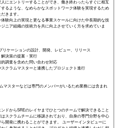
求人にエントリーすることができ、働き終わったらすぐに相互
了するような、なめらかなスポットワーク体験を実現するため
ただきます。
ー体験向上の実現と更なる事業スケールに向けた中長期的な技
ンジニア組織の技術力を共に向上させていく方を求めていま
たWebアプリケーションの設計、開発、レビュー、リリース
、解決策の提案・実行
術的調査を含めた問い合わせ対応
やスクラムマスターと連携したプロジェクト進行
ラムマスターなどは専門のメンバーがいるため業務には含まれ
ンドからSREのレイヤまでひとつのチームで解決できること
量はスクラムチームに移譲されており、自身の専門分野を中心
がら開発に携わることができます。 ユーザーインタビューに
索から参加することができ、プロダクト組織と連携しながら顧