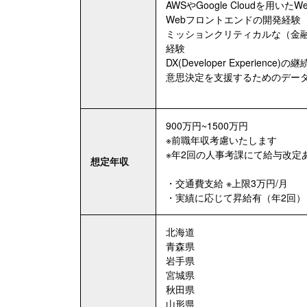
AWSやGoogle Cloudを用
Webフロントエンドの開発経験
ミッションクリティカルな（金
経験
DX(Developer Experience
意思決定を支援するためのデー
900万円~1500万円
※前職年収考慮いたします
※年2回の人事考課にて給与改定
想定年収
・交通費支給 ※上限3万円/月
・実績に応じて昇給有（年2回）
北海道
青森県
岩手県
宮城県
秋田県
山形県