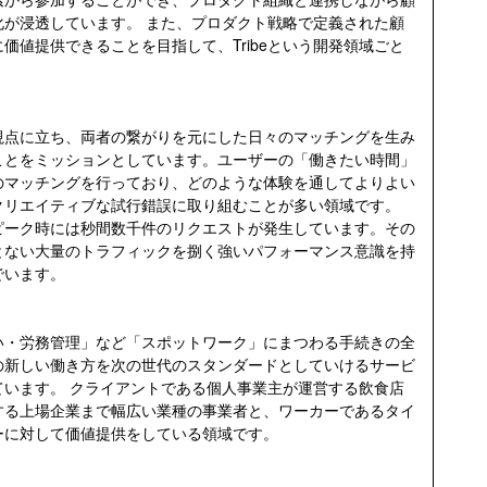
化が浸透しています。 また、プロダクト戦略で定義された顧
価値提供できることを目指して、Tribeという開発領域ごと
視点に立ち、両者の繋がりを元にした日々のマッチングを生み
ことをミッションとしています。ユーザーの「働きたい時間」
のマッチングを行っており、どのような体験を通してよりよい
クリエイティブな試行錯誤に取り組むことが多い領域です。
ピーク時には秒間数千件のリクエストが発生しています。その
とない大量のトラフィックを捌く強いパフォーマンス意識を持
でいます。
い・労務管理」など「スポットワーク」にまつわる手続きの全
の新しい働き方を次の世代のスタンダードとしていけるサービ
ています。 クライアントである個人事業主が運営する飲食店
する上場企業まで幅広い業種の事業者と、ワーカーであるタイ
ーに対して価値提供をしている領域です。