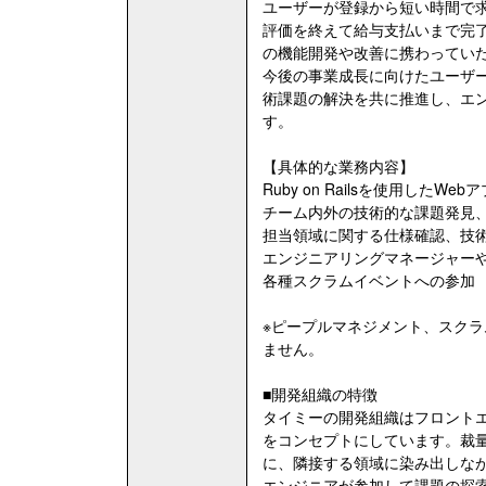
ユーザーが登録から短い時間で
評価を終えて給与支払いまで完
の機能開発や改善に携わってい
今後の事業成長に向けたユーザ
術課題の解決を共に推進し、エ
す。
【具体的な業務内容】
Ruby on Railsを使用し
チーム内外の技術的な課題発見
担当領域に関する仕様確認、技
エンジニアリングマネージャー
各種スクラムイベントへの参加
※ピープルマネジメント、スク
ません。
■開発組織の特徴
タイミーの開発組織はフロントエ
をコンセプトにしています。裁
に、隣接する領域に染み出しな
エンジニアが参加して課題の探