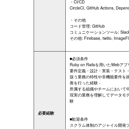
・CI/CD
CircleCI, GitHub Actions, Depen
・その他
コード管理: GitHub
コミュニケーションツール: Slack, 
その他: Firebase, twilio, ImageFl
■必須条件
Ruby on Railsを用いたW
要件定義・設計・実装・テスト
扱う業務の特性や非機能要件を
善を行った経験 -
所属する組織やチームにおいて中
現実の業務を理解してデータモ
験
必要経験
■歓迎条件
スクラム体制のアジャイル開発