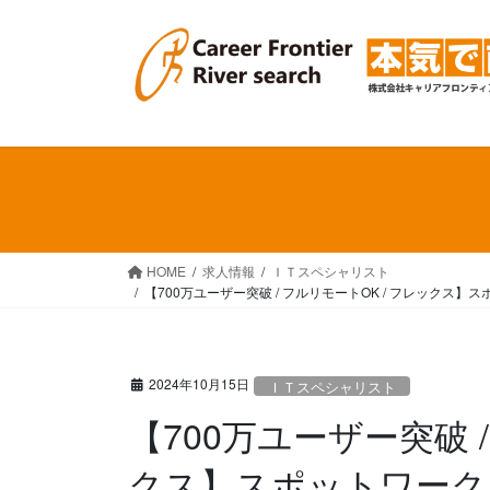
コ
ナ
ン
ビ
テ
ゲ
ン
ー
ツ
シ
へ
ョ
ス
ン
キ
に
ッ
移
プ
動
HOME
求人情報
ＩＴスペシャリスト
【700万ユーザー突破 / フルリモートOK / フレッ
2024年10月15日
ＩＴスペシャリスト
【700万ユーザー突破 /
クス】スポットワーク