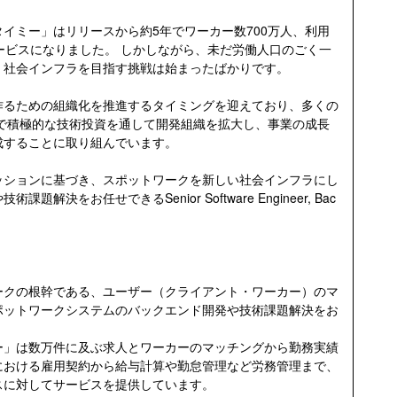
イミー」はリリースから約5年でワーカー数700万人、利用
るサービスになりました。 しかしながら、未だ労働人口のごく一
、社会インフラを目指す挑戦は始まったばかりです。
作るための組織化を推進するタイミングを迎えており、多くの
中で積極的な技術投資を通して開発組織を拡大し、事業の成長
成することに取り組んでいます。
ッションに基づき、スポットワークを新しい社会インフラにし
決をお任せできるSenior Software Engineer, Bac
ークの根幹である、ユーザー（クライアント・ワーカー）のマ
ポットワークシステムのバックエンド開発や技術課題解決をお
ー」は数万件に及ぶ求人とワーカーのマッチングから勤務実績
における雇用契約から給与計算や勤怠管理など労務管理まで、
スに対してサービスを提供しています。