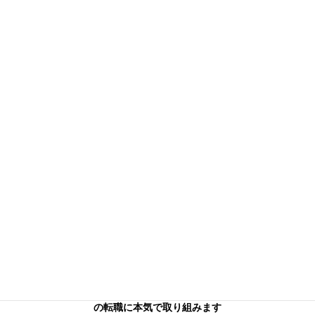
信頼できる本気のコンサル
タントを
お探しの方へ
キャリアフロンティア・リバーサーチのコンサルタントはあなた
の転職に本気で取り組みます