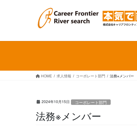
コ
ナ
ン
ビ
テ
ゲ
ン
ー
ツ
シ
へ
ョ
ス
ン
キ
に
ッ
移
プ
動
HOME
求人情報
コーポレート部門
法務※メンバー
2024年10月15日
コーポレート部門
法務※メンバー