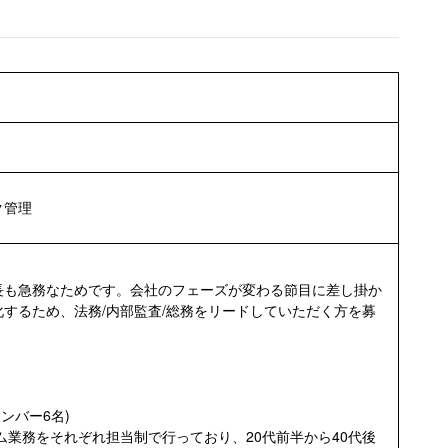
ク管理
長も急務なためです。会社のフェーズが変わる節目に差し掛か
するため、法務/内部監査/総務をリードしていただく方を募
ンバー6名)
ム業務をそれぞれ担当制で行っており、20代前半から40代後