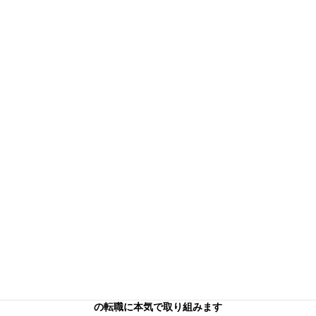
信頼できる本気のコンサル
タントを
お探しの方へ
キャリアフロンティア・リバーサーチのコンサルタントはあなた
の転職に本気で取り組みます