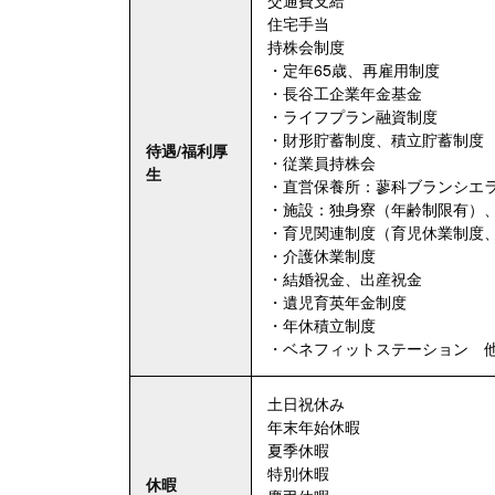
住宅手当
持株会制度
・定年65歳、再雇用制度
・長谷工企業年金基金
・ライフプラン融資制度
・財形貯蓄制度、積立貯蓄制度
待遇/福利厚
・従業員持株会
生
・直営保養所：蓼科ブランシエ
・施設：独身寮（年齢制限有）、HA
・育児関連制度（育児休業制度
・介護休業制度
・結婚祝金、出産祝金
・遺児育英年金制度
・年休積立制度
・ベネフィットステーション 
土日祝休み
年末年始休暇
夏季休暇
特別休暇
休暇