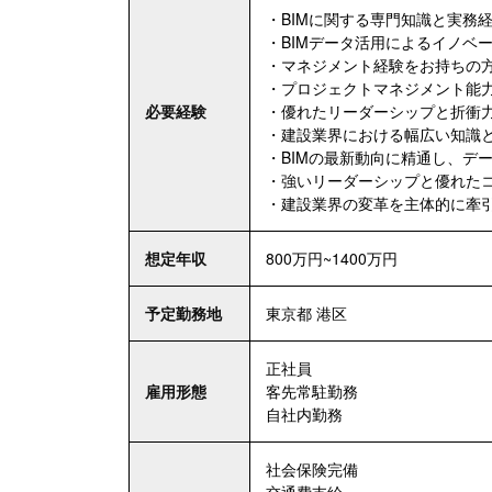
・BIMに関する専門知識と実務
・BIMデータ活用によるイノベ
・マネジメント経験をお持ちの
・プロジェクトマネジメント能
必要経験
・優れたリーダーシップと折衝
・建設業界における幅広い知識
・BIMの最新動向に精通し、デ
・強いリーダーシップと優れた
・建設業界の変革を主体的に牽
想定年収
800万円~1400万円
予定勤務地
東京都 港区
正社員
雇用形態
客先常駐勤務
自社内勤務
社会保険完備
交通費支給