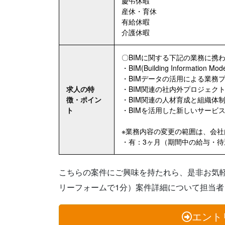
慶弔休暇
産休・育休
有給休暇
介護休暇
〇BIMに関する下記の業務に携
・BIM(Building Information
・BIMデータの活用による業務
求人の特
・BIM関連の社内外プロジェク
徴・ポイン
・BIM関連の人材育成と組織体
ト
・BIMを活用した新しいサービ
※業務内容の変更の範囲は、会
・有：3ヶ月（期間中の給与・
こちらの案件にご興味を持たれら、是非お気
リーフォームで1分）案件詳細について担当
エント