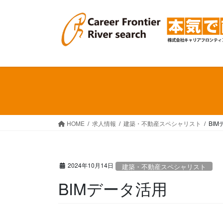
コ
ナ
ン
ビ
テ
ゲ
ン
ー
ツ
シ
へ
ョ
ス
ン
キ
に
ッ
移
プ
動
HOME
求人情報
建築・不動産スペシャリスト
BI
2024年10月14日
建築・不動産スペシャリスト
BIMデータ活用