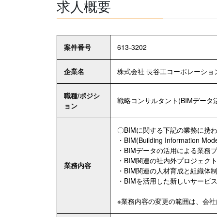
求人概要
案件番号
613-3202
企業名
株式会社 長谷工コーポレーショ
職種/ポジシ
戦略コンサルタント(BIMデータ
ョン
〇BIMに関する下記の業務に携
・BIM(Building Information
・BIMデータの活用による業務
・BIM関連の社内外プロジェク
業務内容
・BIM関連の人材育成と組織体
・BIMを活用した新しいサービ
※業務内容の変更の範囲は、会