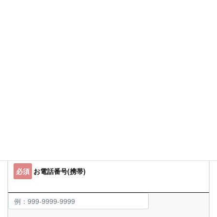
ました。」と表示されるまでしばらくお待ちください。メッ
セージがが表示されれば送信完了です。
必須
お名前
必須
メールアドレス
必須
お電話番号(携帯)